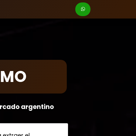
EMO
ercado argentino
 extraer el