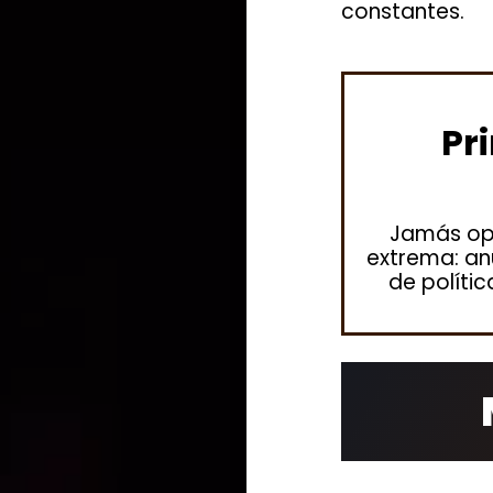
constantes.
Pr
Jamás ope
extrema: an
de polític