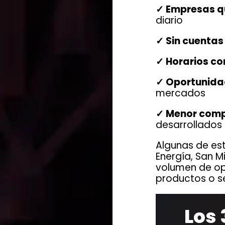
✓ Empresas q
diario
✓ Sin cuentas 
✓ Horarios co
✓ Oportunida
mercados
✓ Menor comp
desarrollados
Algunas de es
Energía, San M
volumen de op
productos o se
Los