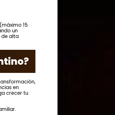
o (máximo 15
ando un
 de alta
ntino?
ransformación,
ncias en
ga crecer tu
miliar.