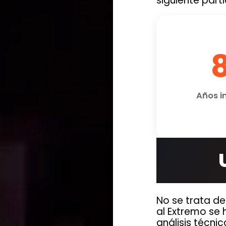
siguiente part
Años i
No se trata de
al Extremo se
análisis técni