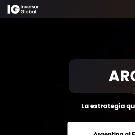
-
AR
La estrategia q
Argentina al