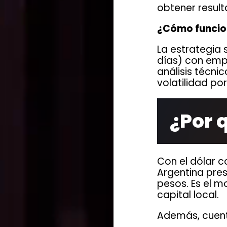
obtener result
¿Cómo funci
La estrategia 
días) con emp
análisis técni
volatilidad po
¿Por 
Con el dólar 
Argentina pre
pesos. Es el m
capital local.
Además, cuent