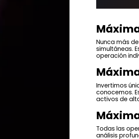
Máxima 
Nunca más del
simultáneas. E
operación indi
Máxima 
Invertimos ún
conocemos. Es
activos de alt
Máxima 
Todas las oper
análisis profu