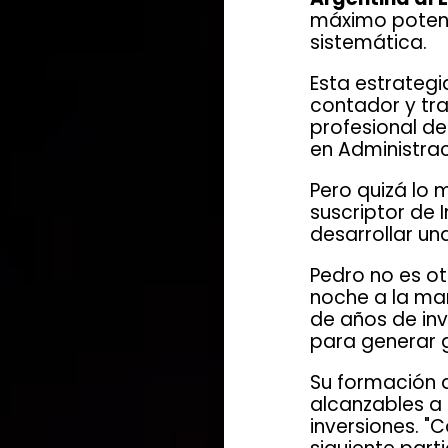
máximo potenc
sistemática.
Esta estrategi
contador y tra
profesional de
en Administra
Pero quizá lo 
suscriptor de 
desarrollar u
Pedro no es ot
noche a la mañ
de años de inve
para generar 
Su formación d
alcanzables a 
inversiones. "