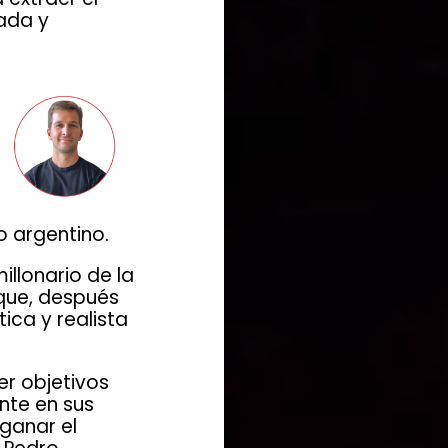
ada y
 argentino.
illonario de la
 que, después
ica y realista
er objetivos
nte en sus
ganar el