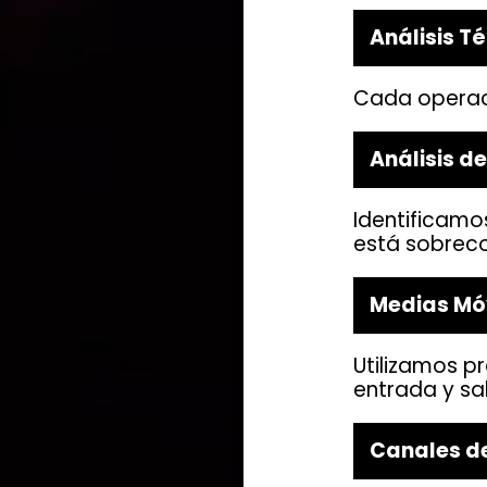
Análisis T
Cada operaci
Análisis d
Identificamo
está sobrec
Medias Mó
Utilizamos p
entrada y sal
Canales de