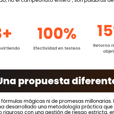
ido, no el campeonato entero", son palabras de
1
8+
100%
Retorno 
nvirtiendo
Efectividad en testeos
objet
Una propuesta diferent
 fórmulas mágicas ni de promesas millonarias.
 ha desarrollado una metodología práctica qu
co riguroso con una gestión de riesgo estricta,