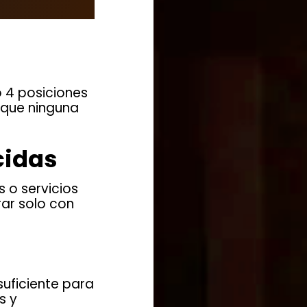
 4 posiciones
a que ninguna
cidas
 o servicios
ar solo con
suficiente para
s y