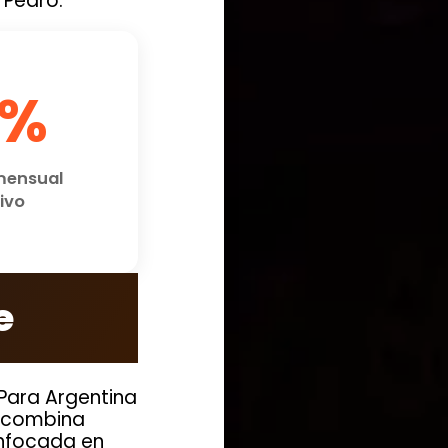
 Pedro.
5%
mensual
ivo
e
 Para Argentina
e combina
 enfocada en