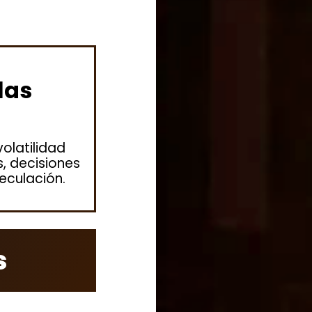
las
olatilidad
, decisiones
peculación.
s